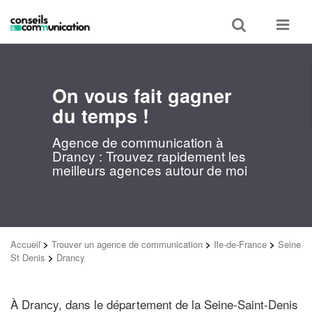
Toggle
Toggle
search
navigat
On vous fait gagner
du temps !
Agence de communication à
Drancy : Trouvez rapidement les
meilleurs agences autour de moi
Accueil
>
Trouver un agence de communication
>
Ile-de-France
>
Seine
St Denis
>
Drancy
À Drancy, dans le département de la Seine-Saint-Denis