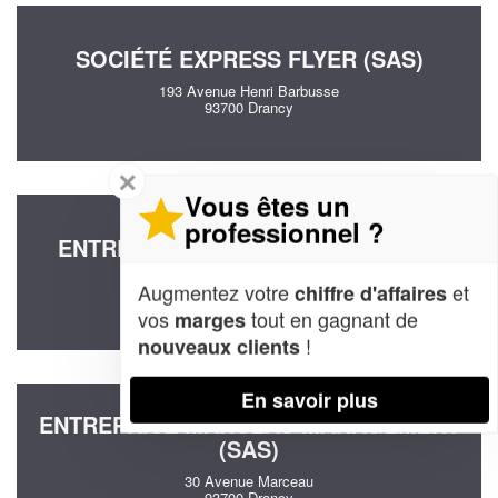
SOCIÉTÉ EXPRESS FLYER (SAS)
193 Avenue Henri Barbusse
93700 Drancy
✕
Vous êtes un
professionnel ?
ENTREPRISE KOM CONSEIL (SARL)
18 Rue Alfred Nimal
Augmentez votre
et
chiffre d'affaires
93700 Drancy
vos
tout en gagnant de
marges
!
nouveaux clients
En savoir plus
ENTREPRISE MARCEAU MANAGEMENT
(SAS)
30 Avenue Marceau
93700 Drancy