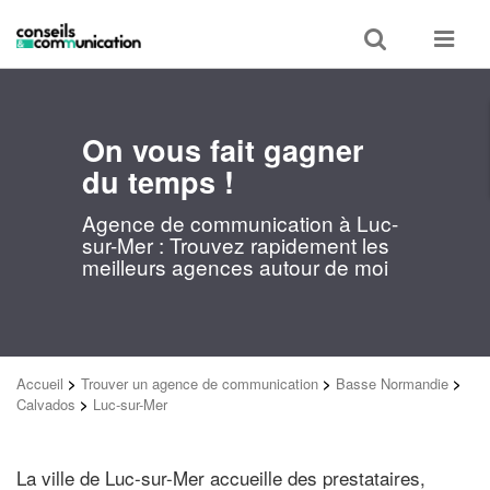
Toggle
Toggle
search
navigat
On vous fait gagner
du temps !
Agence de communication à Luc-
sur-Mer : Trouvez rapidement les
meilleurs agences autour de moi
Accueil
>
Trouver un agence de communication
>
Basse Normandie
>
Calvados
>
Luc-sur-Mer
La ville de Luc-sur-Mer accueille des prestataires,