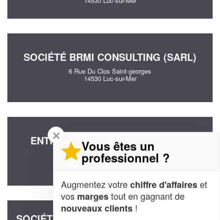
14530 Luc-sur-Mer
SOCIÉTÉ BRMI CONSULTING (SARL)
6 Rue Du Clos Saint-georges
14530 Luc-sur-Mer
✕
ENTREPRISE ZAC CONSEIL (SAS)
Vous êtes un
professionnel ?
10 Rue Gambetta
14530 Luc-sur-Mer
Augmentez votre
et
chiffre d'affaires
vos
tout en gagnant de
marges
!
nouveaux clients
SOCIÉTÉ MARION ORSET CONSULTING