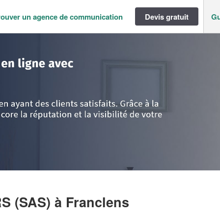
rouver un agence de communication
Devis gratuit
Gu
pes
>
Haute-Savoie
>
Franclens
>
Société ALBION PARTNERS (SAS)
RS (SAS)
à Franclens