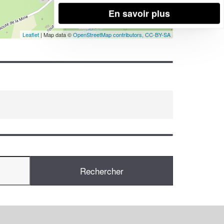
En savoir plus
Leaflet
| Map data ©
OpenStreetMap contributors,
CC-BY-SA