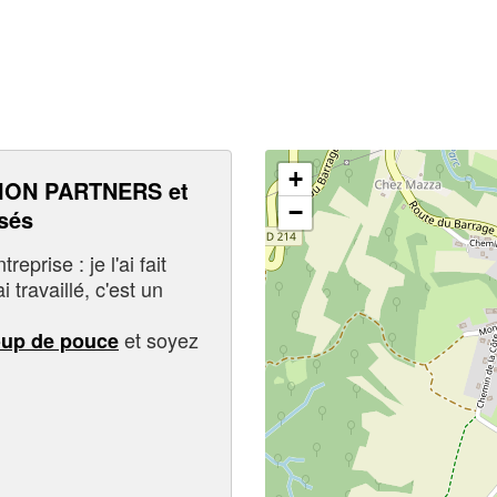
+
ION PARTNERS et
−
sés
eprise : je l'ai fait
i travaillé, c'est un
et soyez
oup de pouce