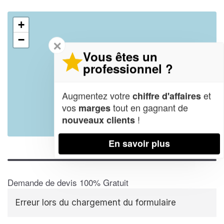
+
−
✕
Vous êtes un
professionnel ?
Augmentez votre
et
chiffre d'affaires
vos
tout en gagnant de
marges
!
nouveaux clients
Leaflet
| Map data ©
OpenStreetMap contributors,
CC-BY-SA
En savoir plus
Demande de devis 100% Gratuit
Erreur lors du chargement du formulaire