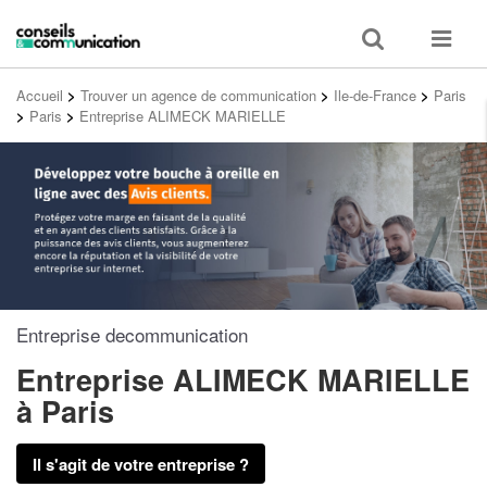
Toggle
Toggle
search
navigat
Accueil
>
Trouver un agence de communication
>
Ile-de-France
>
Paris
>
Paris
>
Entreprise ALIMECK MARIELLE
Entreprise decommunication
Entreprise ALIMECK MARIELLE
à Paris
Il s'agit de votre entreprise ?