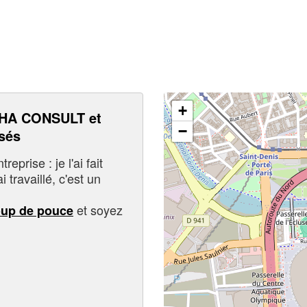
+
HA CONSULT et
−
sés
eprise : je l'ai fait
i travaillé, c'est un
et soyez
oup de pouce