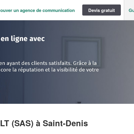
rouver un agence de communication
Devis gratuit
Gu
ance
>
Seine St Denis
>
Saint-Denis
>
Entreprise ALPHA CONSULT (SAS)
LT (SAS)
à Saint-Denis