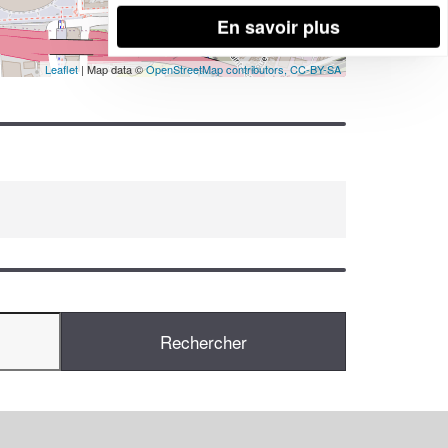
En savoir plus
Leaflet
| Map data ©
OpenStreetMap contributors,
CC-BY-SA