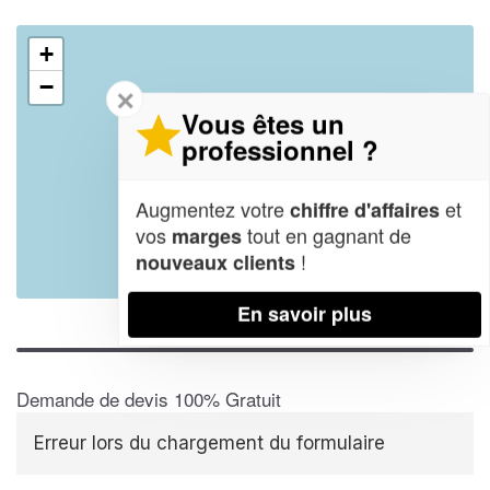
+
−
✕
Vous êtes un
professionnel ?
Augmentez votre
et
chiffre d'affaires
vos
tout en gagnant de
marges
!
nouveaux clients
Leaflet
| Map data ©
OpenStreetMap contributors,
CC-BY-SA
En savoir plus
Demande de devis 100% Gratuit
Erreur lors du chargement du formulaire