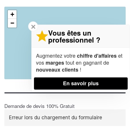
+
−
✕
Vous êtes un
professionnel ?
Augmentez votre
et
chiffre d'affaires
vos
tout en gagnant de
marges
!
nouveaux clients
Leaflet
| Map data ©
OpenStreetMap contributors,
CC-BY-SA
En savoir plus
Demande de devis 100% Gratuit
Erreur lors du chargement du formulaire