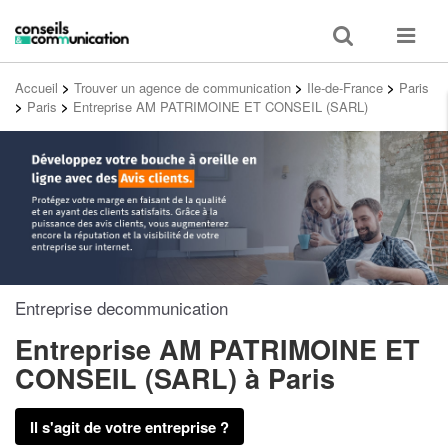
Toggle
Toggle
search
navigat
Accueil
>
Trouver un agence de communication
>
Ile-de-France
>
Paris
>
Paris
>
Entreprise AM PATRIMOINE ET CONSEIL (SARL)
Entreprise decommunication
Entreprise AM PATRIMOINE ET
CONSEIL (SARL)
à Paris
Il s'agit de votre entreprise ?