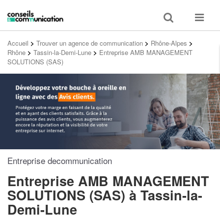
Toggle
Toggle
search
navigat
Accueil
>
Trouver un agence de communication
>
Rhône-Alpes
>
Rhône
>
Tassin-la-Demi-Lune
>
Entreprise AMB MANAGEMENT
SOLUTIONS (SAS)
Entreprise decommunication
Entreprise AMB MANAGEMENT
SOLUTIONS (SAS)
à Tassin-la-
Demi-Lune