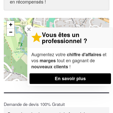
en récompensés !
+
✕
−
Vous êtes un
professionnel ?
Augmentez votre
et
chiffre d'affaires
vos
tout en gagnant de
marges
!
nouveaux clients
En savoir plus
Leaflet
| Map data ©
OpenStreetMap contributors,
CC-BY-SA
Demande de devis 100% Gratuit