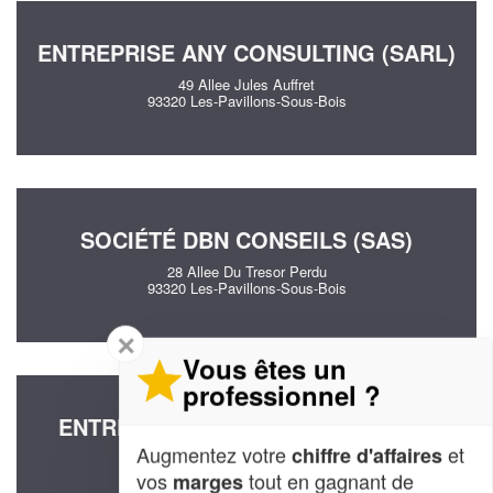
ENTREPRISE ANY CONSULTING (SARL)
49 Allee Jules Auffret
93320 Les-Pavillons-Sous-Bois
SOCIÉTÉ DBN CONSEILS (SAS)
28 Allee Du Tresor Perdu
93320 Les-Pavillons-Sous-Bois
✕
Vous êtes un
professionnel ?
ENTREPRISE AHM CONSEILS (SAS)
Augmentez votre
et
chiffre d'affaires
15 Impasse Pierre Simon Girard
93320 Les-Pavillons-Sous-Bois
vos
tout en gagnant de
marges