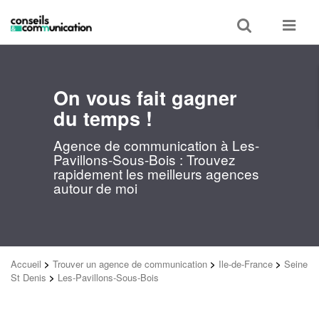
Toggle
Toggle
search
navigat
On vous fait gagner
du temps !
Agence de communication à Les-
Pavillons-Sous-Bois : Trouvez
rapidement les meilleurs agences
autour de moi
Accueil
>
Trouver un agence de communication
>
Ile-de-France
>
Seine
St Denis
>
Les-Pavillons-Sous-Bois