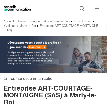
Toggle
Toggle
search
navigat
Accueil
>
Trouver un agence de communication
>
Ile-de-France
>
Yvelines
>
Marly-le-Roi
>
Entreprise ART-COURTAGE-MONTAIGNE
(SAS)
Entreprise decommunication
Entreprise ART-COURTAGE-
MONTAIGNE (SAS)
à Marly-le-
Roi