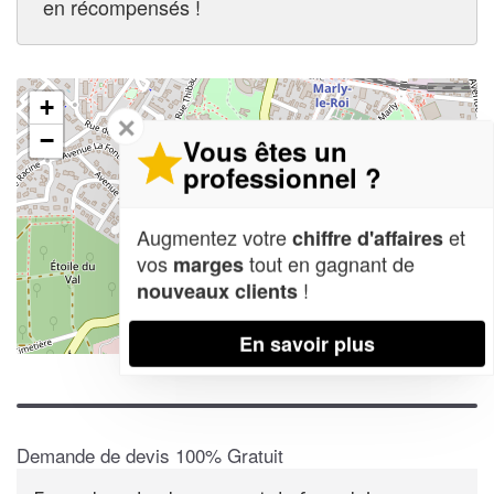
en récompensés !
+
✕
−
Vous êtes un
professionnel ?
Augmentez votre
et
chiffre d'affaires
vos
tout en gagnant de
marges
!
nouveaux clients
En savoir plus
Leaflet
| Map data ©
OpenStreetMap contributors,
CC-BY-SA
Demande de devis 100% Gratuit