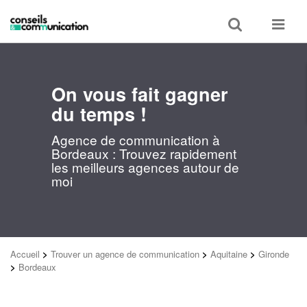
Toggle
Toggle
search
navigat
On vous fait gagner
du temps !
Agence de communication à
Bordeaux : Trouvez rapidement
les meilleurs agences autour de
moi
Accueil
>
Trouver un agence de communication
>
Aquitaine
>
Gironde
>
Bordeaux