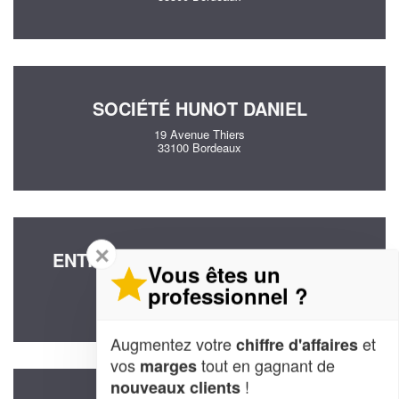
SOCIÉTÉ HUNOT DANIEL
19 Avenue Thiers
33100 Bordeaux
✕
ENTREPRISE MARTIN GUILLAUME
Vous êtes un
60 Cours De La Marne
professionnel ?
33800 Bordeaux
Augmentez votre
et
chiffre d'affaires
vos
tout en gagnant de
marges
!
nouveaux clients