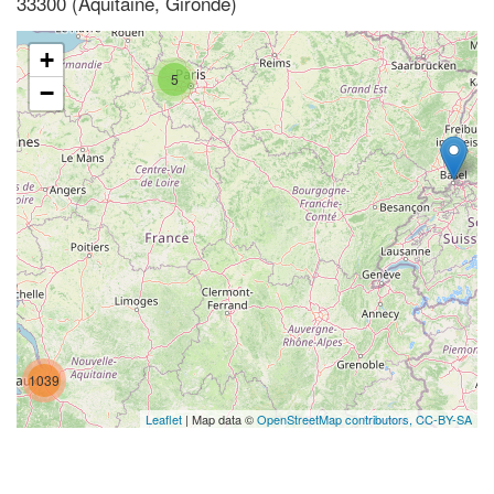
33300 (Aquitaine, Gironde)
+
5
−
1039
Leaflet
| Map data ©
OpenStreetMap contributors,
CC-BY-SA