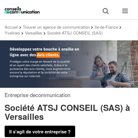
Toggle
Toggle
search
navigat
Accueil
>
Trouver un agence de communication
>
Ile-de-France
>
Yvelines
>
Versailles
>
Société ATSJ CONSEIL (SAS)
Entreprise decommunication
Société ATSJ CONSEIL (SAS)
à
Versailles
Il s'agit de votre entreprise ?