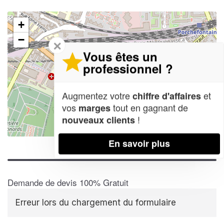
+
−
✕
Vous êtes un
professionnel ?
Augmentez votre
et
chiffre d'affaires
vos
tout en gagnant de
marges
!
nouveaux clients
Leaflet
| Map data ©
OpenStreetMap contributors,
CC-BY-SA
En savoir plus
Demande de devis 100% Gratuit
Erreur lors du chargement du formulaire