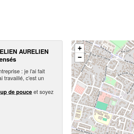
+
ELIEN AURELIEN
−
pensés
eprise : je l'ai fait
i travaillé, c'est un
et soyez
oup de pouce