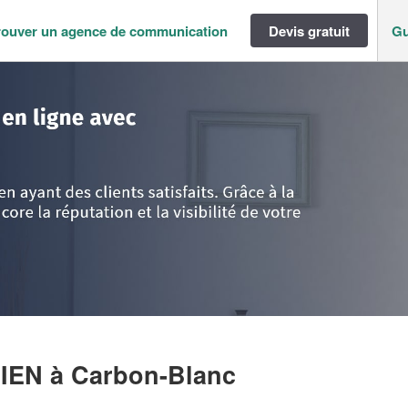
rouver un agence de communication
Devis gratuit
Gu
>
Gironde
>
Carbon-Blanc
>
Société AURELIEN AURELIEN
LIEN
à Carbon-Blanc