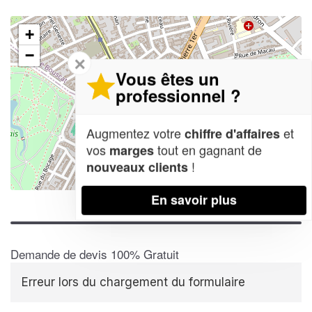
+
−
✕
Vous êtes un
professionnel ?
Augmentez votre
et
chiffre d'affaires
vos
tout en gagnant de
marges
!
nouveaux clients
Leaflet
| Map data ©
OpenStreetMap contributors,
CC-BY-SA
En savoir plus
Demande de devis 100% Gratuit
Erreur lors du chargement du formulaire