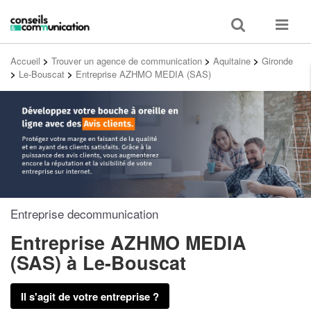
Toggle
Toggle
search
navigat
Accueil
>
Trouver un agence de communication
>
Aquitaine
>
Gironde
>
Le-Bouscat
>
Entreprise AZHMO MEDIA (SAS)
Entreprise decommunication
Entreprise AZHMO MEDIA
(SAS)
à Le-Bouscat
Il s'agit de votre entreprise ?