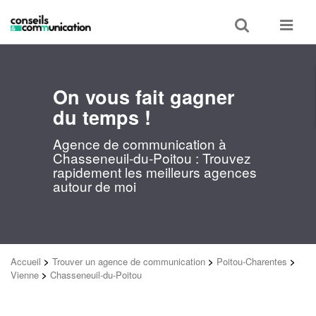
Toggle
Toggle
search
navigat
On vous fait gagner
du temps !
Agence de communication à
Chasseneuil-du-Poitou : Trouvez
rapidement les meilleurs agences
autour de moi
Accueil
>
Trouver un agence de communication
>
Poitou-Charentes
>
Vienne
>
Chasseneuil-du-Poitou