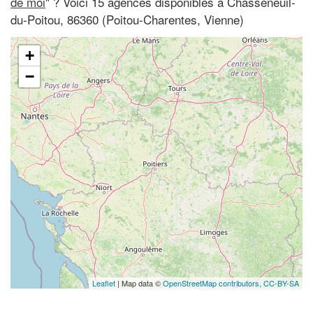
de moi
" ? Voici 15 agences disponibles à Chasseneuil-
du-Poitou, 86360 (Poitou-Charentes, Vienne)
+
−
Leaflet
| Map data ©
OpenStreetMap contributors,
CC-BY-SA