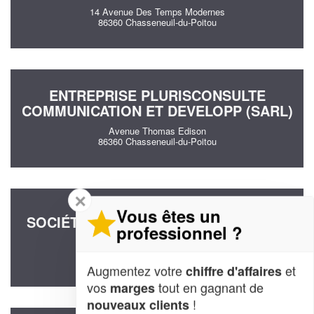
14 Avenue Des Temps Modernes
86360 Chasseneuil-du-Poitou
ENTREPRISE PLURISCONSULTE
COMMUNICATION ET DEVELOPP (SARL)
Avenue Thomas Edison
86360 Chasseneuil-du-Poitou
✕
Vous êtes un
SOCIÉTÉ CHALLENGER EVENT (SARL)
professionnel ?
Avenue Thomas Edison
86360 Chasseneuil-du-Poitou
Augmentez votre
et
chiffre d'affaires
vos
tout en gagnant de
marges
!
nouveaux clients