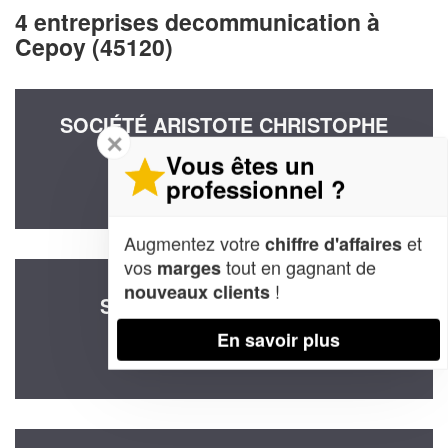
4 entreprises decommunication à
Cepoy (45120)
SOCIÉTÉ ARISTOTE CHRISTOPHE
✕
CONSULTING (SAS)
Vous êtes un
24 Rue De La Gare
professionnel ?
45120 Cepoy
Augmentez votre
et
chiffre d'affaires
vos
tout en gagnant de
marges
!
nouveaux clients
SOCIÉTÉ MAYET TRESOR
19 Rue Des Sarments
En savoir plus
45120 Cepoy