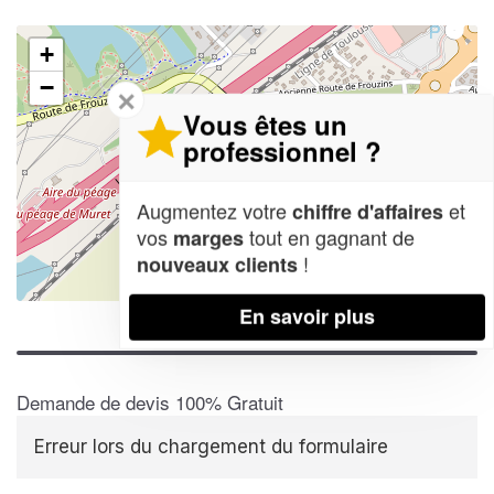
+
−
✕
Vous êtes un
professionnel ?
Augmentez votre
et
chiffre d'affaires
vos
tout en gagnant de
marges
!
nouveaux clients
Leaflet
| Map data ©
OpenStreetMap contributors,
CC-BY-SA
En savoir plus
Demande de devis 100% Gratuit
Erreur lors du chargement du formulaire