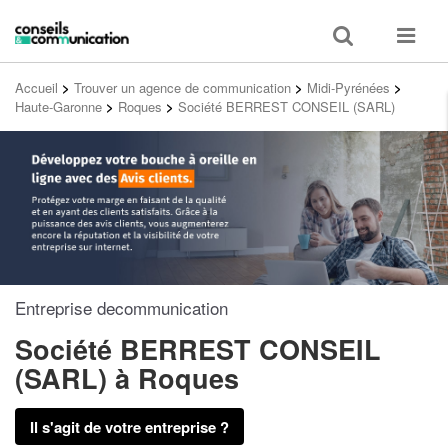
Toggle
Toggle
search
navigat
Accueil
>
Trouver un agence de communication
>
Midi-Pyrénées
>
Haute-Garonne
>
Roques
>
Société BERREST CONSEIL (SARL)
Entreprise decommunication
Société BERREST CONSEIL
(SARL)
à Roques
Il s'agit de votre entreprise ?