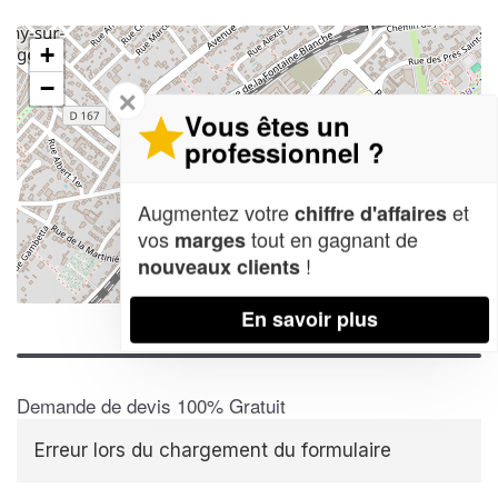
+
−
✕
Vous êtes un
professionnel ?
Augmentez votre
et
chiffre d'affaires
vos
tout en gagnant de
marges
!
nouveaux clients
Leaflet
| Map data ©
OpenStreetMap contributors,
CC-BY-SA
En savoir plus
Demande de devis 100% Gratuit
Erreur lors du chargement du formulaire