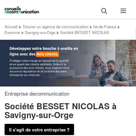
Toggle
Toggle
search
navigat
Accueil
>
Trouver un agence de communication
>
Ile-de-France
>
Essonne
>
Savigny-sur-Orge
>
Société BESSET NICOLAS
Entreprise decommunication
Société BESSET NICOLAS
à
Savigny-sur-Orge
Il s'agit de votre entreprise ?