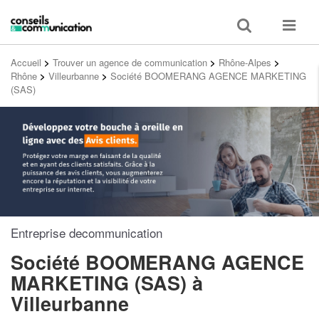
Toggle
Toggle
search
navigat
Accueil
>
Trouver un agence de communication
>
Rhône-Alpes
>
Rhône
>
Villeurbanne
>
Société BOOMERANG AGENCE MARKETING
(SAS)
Entreprise decommunication
Société BOOMERANG AGENCE
MARKETING (SAS)
à
Villeurbanne