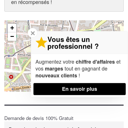
en récompensés !
+
✕
−
Vous êtes un
professionnel ?
Augmentez votre
et
chiffre d'affaires
vos
tout en gagnant de
marges
!
nouveaux clients
En savoir plus
Leaflet
| Map data ©
OpenStreetMap contributors,
CC-BY-SA
Demande de devis 100% Gratuit