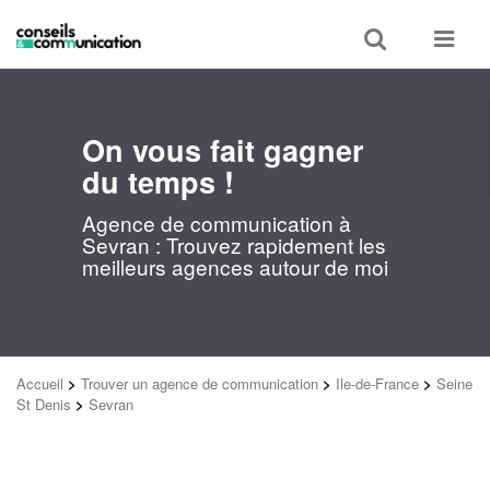
Toggle
Toggle
search
navigat
On vous fait gagner
du temps !
Agence de communication à
Sevran : Trouvez rapidement les
meilleurs agences autour de moi
Accueil
>
Trouver un agence de communication
>
Ile-de-France
>
Seine
St Denis
>
Sevran