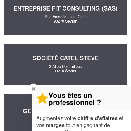
ENTREPRISE FIT CONSULTING (SAS)
Rue Frederic Joliot Curie
93270 Sevran
SOCIÉTÉ CATEL STEVE
3 Allee Des Tulipes
93270 Sevran
✕
Vous êtes un
professionnel ?
SOCIÉTÉ LIELOS
GESTION&CONSULTING (SAS)
Augmentez votre
et
chiffre d'affaires
18 Allee Du Caire
93270 Sevran
vos
tout en gagnant de
marges