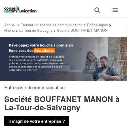
Toggle
Toggle
search
navigat
Accueil
>
Trouver un agence de communication
>
Rhône-Alpes
>
Rhône
>
La-Tour-de-Salvagny
>
Société BOUFFANET MANON
Entreprise decommunication
Société BOUFFANET MANON
à
La-Tour-de-Salvagny
Il s'agit de votre entreprise ?