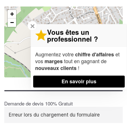
+
−
✕
Vous êtes un
professionnel ?
Augmentez votre
et
chiffre d'affaires
vos
tout en gagnant de
marges
!
nouveaux clients
Leaflet
| Map data ©
OpenStreetMap contributors,
CC-BY-SA
En savoir plus
Demande de devis 100% Gratuit
Erreur lors du chargement du formulaire