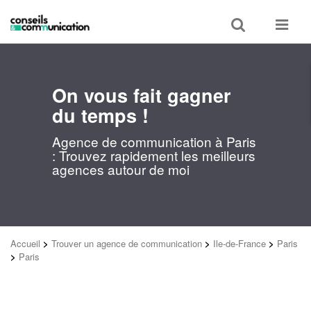
Toggle
Toggle
search
navigat
On vous fait gagner
du temps !
Agence de communication à Paris
: Trouvez rapidement les meilleurs
agences autour de moi
Accueil
>
Trouver un agence de communication
>
Ile-de-France
>
Paris
>
Paris