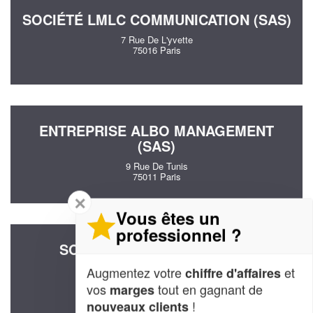
SOCIÉTÉ LMLC COMMUNICATION (SAS)
7 Rue De L'yvette
75016 Paris
ENTREPRISE ALBO MANAGEMENT
(SAS)
9 Rue De Tunis
75011 Paris
✕
Vous êtes un
professionnel ?
SOCIÉTÉ PALATNIK ARTS ET
TECHNIQUES (SARL)
Augmentez votre
et
chiffre d'affaires
8 Rue Legouve
vos
tout en gagnant de
marges
75010 Paris
!
nouveaux clients