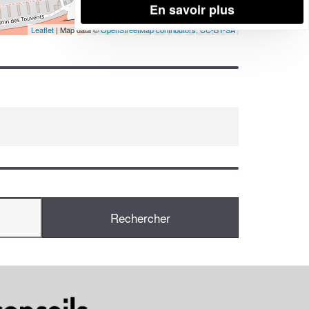
En savoir plus
Leaflet
| Map data ©
OpenStreetMap contributors,
CC-BY-SA