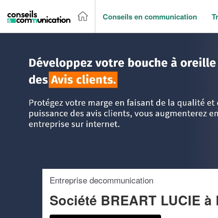
Conseils en communication
T
Accueil
>
Trouver un agence de communication
>
Ile-de-Fr
Entreprise decommunication
Société BREART LUCIE
à