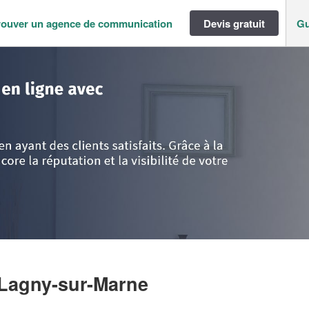
rouver un agence de communication
Devis gratuit
Gu
ance
>
Seine-et-Marne
>
Lagny-sur-Marne
>
Société BREART LUCIE
 Lagny-sur-Marne