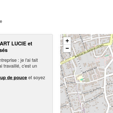
ne
+
RT LUCIE et
−
sés
eprise : je l'ai fait
i travaillé, c'est un
et soyez
oup de pouce