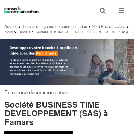
Toggle
Toggle
search
navigat
Accueil
>
Trouver un agence de communication
>
Nord Pas-de-Calais
>
Nord
>
Famars
>
Société BUSINESS TIME DEVELOPPEMENT (SAS)
Entreprise decommunication
Société BUSINESS TIME
DEVELOPPEMENT (SAS)
à
Famars