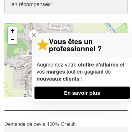
en récompensés !
+
✕
−
Vous êtes un
professionnel ?
Augmentez votre
et
chiffre d'affaires
vos
tout en gagnant de
marges
!
nouveaux clients
En savoir plus
Leaflet
| Map data ©
OpenStreetMap contributors,
CC-BY-SA
Demande de devis 100% Gratuit