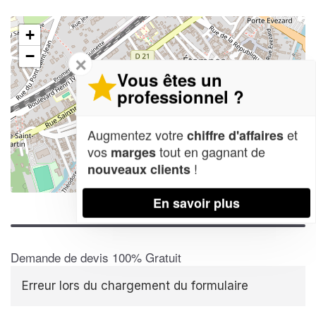
+
−
✕
Vous êtes un
professionnel ?
Augmentez votre
et
chiffre d'affaires
vos
tout en gagnant de
marges
!
nouveaux clients
Leaflet
| Map data ©
OpenStreetMap contributors,
CC-BY-SA
En savoir plus
Demande de devis 100% Gratuit
Erreur lors du chargement du formulaire