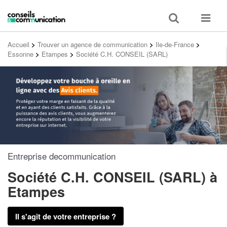
Toggle
Toggle
search
navigat
Accueil
>
Trouver un agence de communication
>
Ile-de-France
>
Essonne
>
Etampes
>
Société C.H. CONSEIL (SARL)
Entreprise decommunication
Société C.H. CONSEIL (SARL)
à
Etampes
Il s'agit de votre entreprise ?