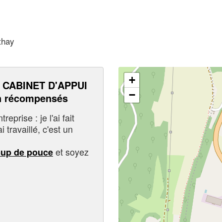
thay
+
CABINET D'APPUI
−
n récompensés
eprise : je l'ai fait
i travaillé, c'est un
et soyez
oup de pouce