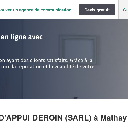
rouver un agence de communication
Devis gratuit
Gu
-Comté
>
Doubs
>
Mathay
>
Entreprise CAD CABINET D’APPUI DEROIN (S
 D’APPUI DEROIN (SARL)
à Mathay