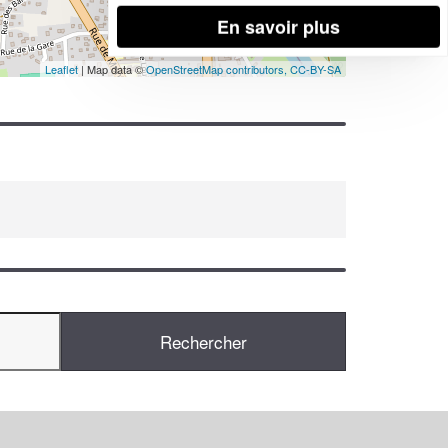
En savoir plus
Leaflet
| Map data ©
OpenStreetMap contributors,
CC-BY-SA