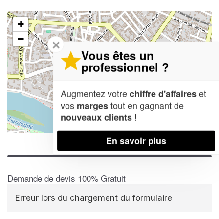
+
−
✕
Vous êtes un
professionnel ?
Augmentez votre
et
chiffre d'affaires
vos
tout en gagnant de
marges
!
nouveaux clients
Leaflet
| Map data ©
OpenStreetMap contributors,
CC-BY-SA
En savoir plus
Demande de devis 100% Gratuit
Erreur lors du chargement du formulaire