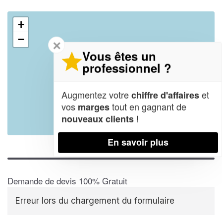
+
−
✕
Vous êtes un
professionnel ?
Augmentez votre
et
chiffre d'affaires
vos
tout en gagnant de
marges
!
nouveaux clients
Leaflet
| Map data ©
OpenStreetMap contributors,
CC-BY-SA
En savoir plus
Demande de devis 100% Gratuit
Erreur lors du chargement du formulaire