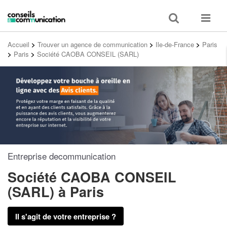
Toggle
Toggle
search
navigat
Accueil
>
Trouver un agence de communication
>
Ile-de-France
>
Paris
>
Paris
>
Société CAOBA CONSEIL (SARL)
Entreprise decommunication
Société CAOBA CONSEIL
(SARL)
à Paris
Il s'agit de votre entreprise ?