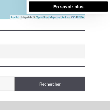
En savoir plus
Leaflet
| Map data ©
OpenStreetMap contributors,
CC-BY-SA