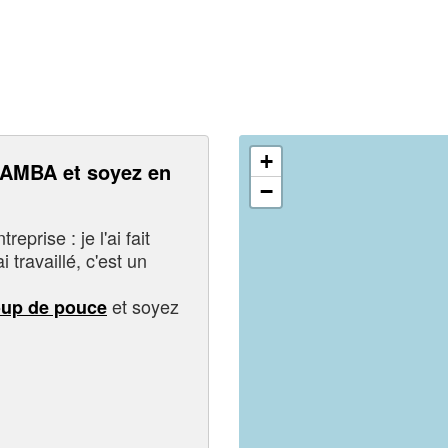
+
MBA et soyez en
−
eprise : je l'ai fait
i travaillé, c'est un
et soyez
oup de pouce