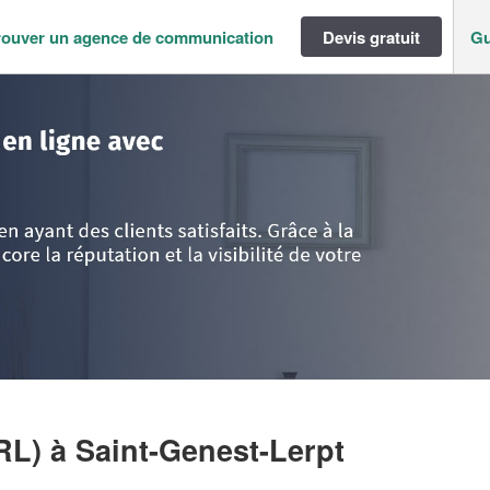
rouver un agence de communication
Devis gratuit
Gu
pes
>
Loire
>
Saint-Genest-Lerpt
>
Entreprise CARAMBA (SARL)
RL)
à Saint-Genest-Lerpt