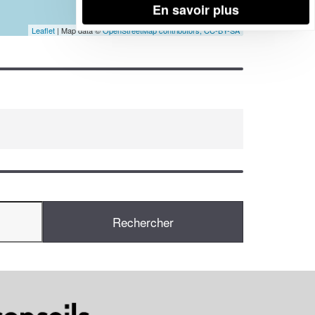
En savoir plus
Leaflet
| Map data ©
OpenStreetMap contributors,
CC-BY-SA