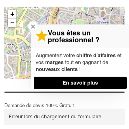
+
−
✕
Vous êtes un
professionnel ?
Augmentez votre
et
chiffre d'affaires
vos
tout en gagnant de
marges
!
nouveaux clients
Leaflet
| Map data ©
OpenStreetMap contributors,
CC-BY-SA
En savoir plus
Demande de devis 100% Gratuit
Erreur lors du chargement du formulaire