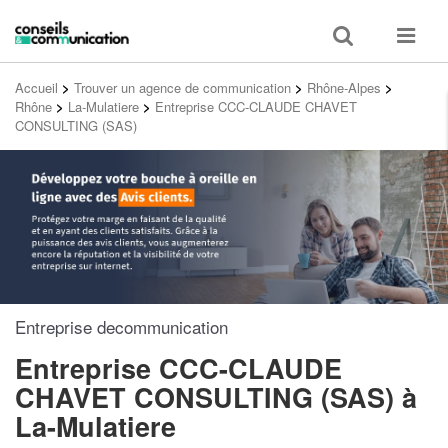
Toggle
Toggle
search
navigat
Accueil
>
Trouver un agence de communication
>
Rhône-Alpes
>
Rhône
>
La-Mulatiere
>
Entreprise CCC-CLAUDE CHAVET
CONSULTING (SAS)
Entreprise decommunication
Entreprise CCC-CLAUDE
CHAVET CONSULTING (SAS)
à
La-Mulatiere