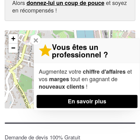
Alors
et soyez
donnez-lui un coup de pouce
en récompensés !
+
✕
Vous êtes un
−
professionnel ?
Augmentez votre
et
chiffre d'affaires
vos
tout en gagnant de
marges
!
nouveaux clients
En savoir plus
Leaflet
| Map data ©
OpenStreetMap contributors,
CC-BY-SA
Demande de devis 100% Gratuit