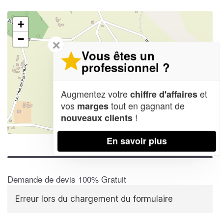
+
−
✕
Vous êtes un
professionnel ?
Augmentez votre
et
chiffre d'affaires
vos
tout en gagnant de
marges
!
nouveaux clients
Leaflet
| Map data ©
OpenStreetMap contributors,
CC-BY-SA
En savoir plus
Demande de devis 100% Gratuit
Erreur lors du chargement du formulaire