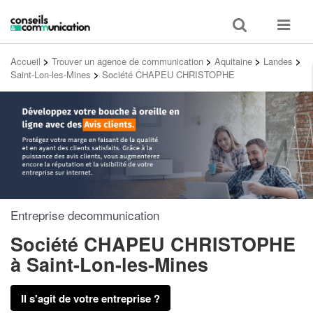
Toggle
Toggle
search
navigat
Accueil
>
Trouver un agence de communication
>
Aquitaine
>
Landes
>
Saint-Lon-les-Mines
>
Société CHAPEU CHRISTOPHE
Entreprise decommunication
Société CHAPEU CHRISTOPHE
à Saint-Lon-les-Mines
Il s'agit de votre entreprise ?