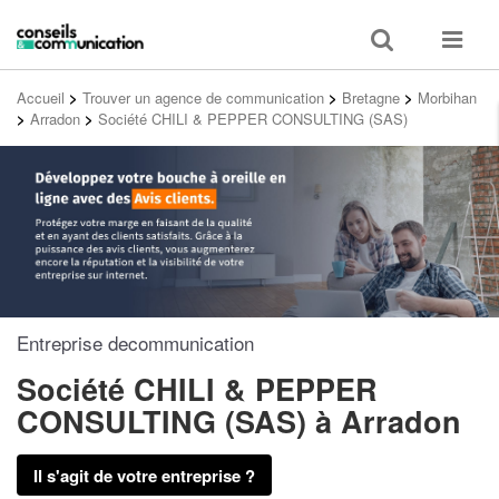
Toggle
Toggle
search
navigat
Accueil
>
Trouver un agence de communication
>
Bretagne
>
Morbihan
>
Arradon
>
Société CHILI & PEPPER CONSULTING (SAS)
Entreprise decommunication
Société CHILI & PEPPER
CONSULTING (SAS)
à Arradon
Il s'agit de votre entreprise ?