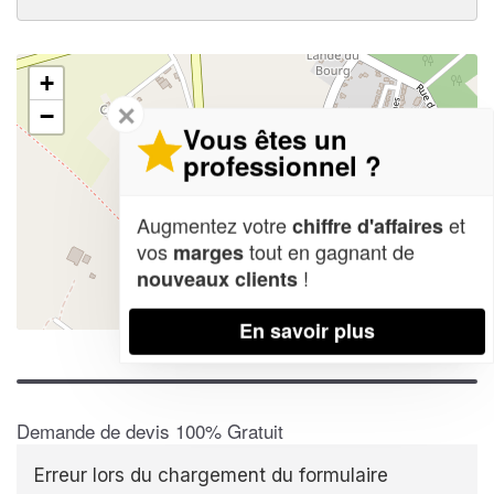
+
✕
−
Vous êtes un
professionnel ?
Augmentez votre
et
chiffre d'affaires
vos
tout en gagnant de
marges
!
nouveaux clients
Leaflet
| Map data ©
OpenStreetMap contributors,
CC-BY-SA
En savoir plus
Demande de devis 100% Gratuit
Erreur lors du chargement du formulaire