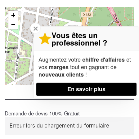
+
−
✕
Vous êtes un
professionnel ?
Augmentez votre
et
chiffre d'affaires
vos
tout en gagnant de
marges
!
nouveaux clients
Leaflet
| Map data ©
OpenStreetMap contributors,
CC-BY-SA
En savoir plus
Demande de devis 100% Gratuit
Erreur lors du chargement du formulaire