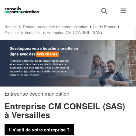
Toggle
Toggle
search
navigat
Accueil
>
Trouver un agence de communication
>
Ile-de-France
>
Yvelines
>
Versailles
>
Entreprise CM CONSEIL (SAS)
Entreprise decommunication
Entreprise CM CONSEIL (SAS)
à Versailles
Il s'agit de votre entreprise ?