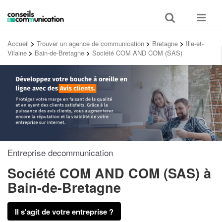
Toggle
Toggle
search
navigat
Accueil
>
Trouver un agence de communication
>
Bretagne
>
Ille-et-
Vilaine
>
Bain-de-Bretagne
>
Société COM AND COM (SAS)
Entreprise decommunication
Société COM AND COM (SAS)
à
Bain-de-Bretagne
Il s'agit de votre entreprise ?