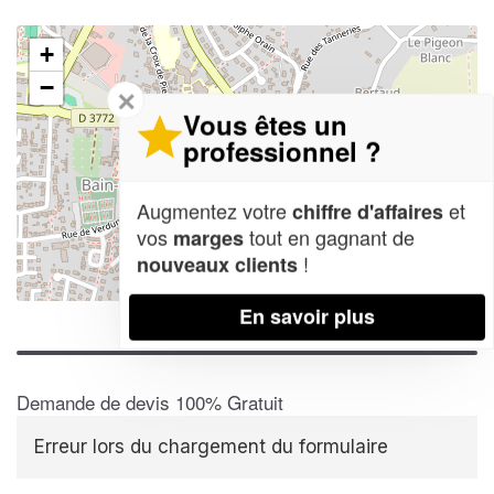
+
−
✕
Vous êtes un
professionnel ?
Augmentez votre
et
chiffre d'affaires
vos
tout en gagnant de
marges
!
nouveaux clients
Leaflet
| Map data ©
OpenStreetMap contributors,
CC-BY-SA
En savoir plus
Demande de devis 100% Gratuit
Erreur lors du chargement du formulaire