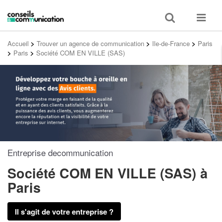
Toggle
Toggle
search
navigat
Accueil
>
Trouver un agence de communication
>
Ile-de-France
>
Paris
>
Paris
>
Société COM EN VILLE (SAS)
Entreprise decommunication
Société COM EN VILLE (SAS)
à
Paris
Il s'agit de votre entreprise ?