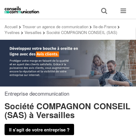
Toggle
Toggle
search
navigat
Accueil
>
Trouver un agence de communication
>
Ile-de-France
>
Yvelines
>
Versailles
>
Société COMPAGNON CONSEIL (SAS)
Entreprise decommunication
Société COMPAGNON CONSEIL
(SAS)
à Versailles
Il s'agit de votre entreprise ?