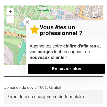
+
−
✕
Vous êtes un
professionnel ?
Augmentez votre
et
chiffre d'affaires
vos
tout en gagnant de
marges
!
nouveaux clients
Leaflet
| Map data ©
OpenStreetMap contributors,
CC-BY-SA
En savoir plus
Demande de devis 100% Gratuit
Erreur lors du chargement du formulaire