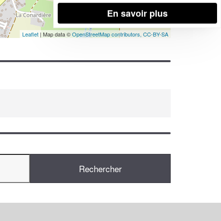
En savoir plus
Leaflet
| Map data ©
OpenStreetMap contributors,
CC-BY-SA