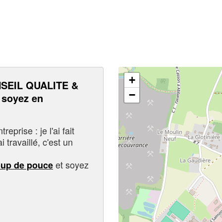
+
SEIL QUALITE &
−
soyez en
eprise : je l'ai fait
i travaillé, c'est un
et soyez
oup de pouce