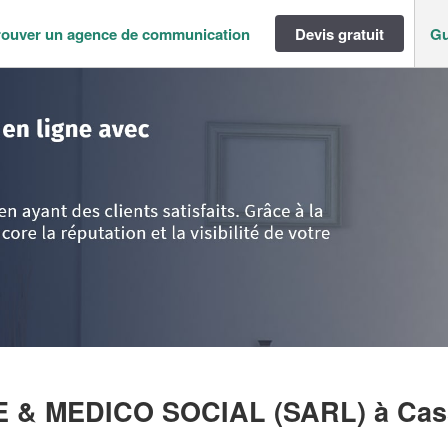
rouver un agence de communication
Devis gratuit
Gu
a-Loire
>
Loire-Atlantique
>
Casson
>
Société CONSEIL QUALITE & MEDIC
E & MEDICO SOCIAL (SARL)
à Ca