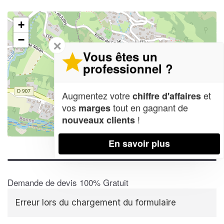
+
−
✕
Vous êtes un
professionnel ?
Augmentez votre
et
chiffre d'affaires
vos
tout en gagnant de
marges
!
nouveaux clients
Leaflet
| Map data ©
OpenStreetMap contributors,
CC-BY-SA
En savoir plus
Demande de devis 100% Gratuit
Erreur lors du chargement du formulaire