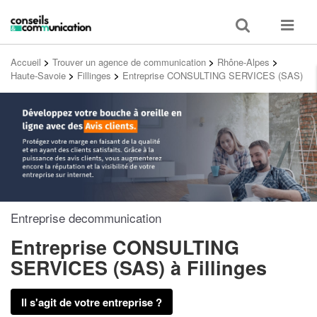
Toggle
Toggle
search
navigat
Accueil
>
Trouver un agence de communication
>
Rhône-Alpes
>
Haute-Savoie
>
Fillinges
>
Entreprise CONSULTING SERVICES (SAS)
Entreprise decommunication
Entreprise CONSULTING
SERVICES (SAS)
à Fillinges
Il s'agit de votre entreprise ?