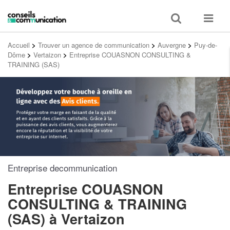
Toggle
Toggle
search
navigat
Accueil
>
Trouver un agence de communication
>
Auvergne
>
Puy-de-
Dôme
>
Vertaizon
>
Entreprise COUASNON CONSULTING &
TRAINING (SAS)
Entreprise decommunication
Entreprise COUASNON
CONSULTING & TRAINING
(SAS)
à Vertaizon