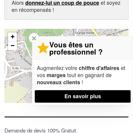
Alors
et soyez
donnez-lui un coup de pouce
en récompensés !
+
✕
Vous êtes un
−
professionnel ?
Augmentez votre
et
chiffre d'affaires
vos
tout en gagnant de
marges
!
nouveaux clients
En savoir plus
Leaflet
| Map data ©
OpenStreetMap contributors,
CC-BY-SA
Demande de devis 100% Gratuit