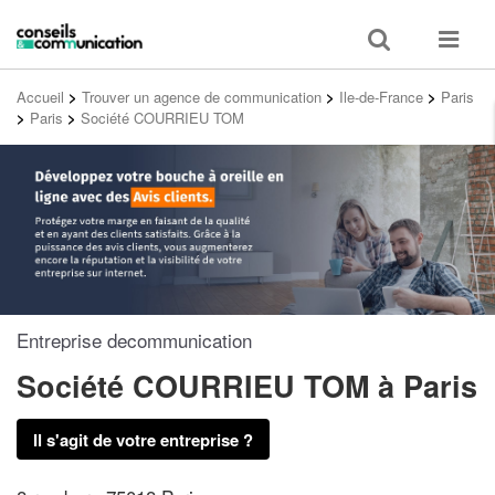
Toggle
Toggle
search
navigat
Accueil
>
Trouver un agence de communication
>
Ile-de-France
>
Paris
>
Paris
>
Société COURRIEU TOM
Entreprise decommunication
Société COURRIEU TOM
à Paris
Il s'agit de votre entreprise ?