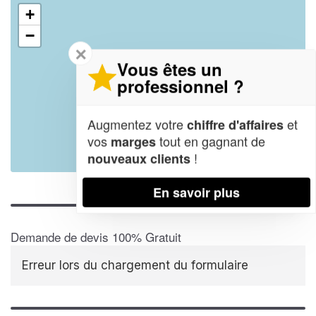
+
−
✕
Vous êtes un
professionnel ?
Augmentez votre
et
chiffre d'affaires
vos
tout en gagnant de
marges
!
nouveaux clients
Leaflet
| Map data ©
OpenStreetMap contributors,
CC-BY-SA
En savoir plus
Demande de devis 100% Gratuit
Erreur lors du chargement du formulaire