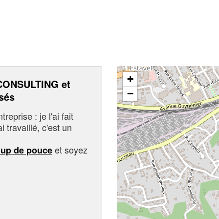
+
CONSULTING et
−
sés
eprise : je l'ai fait
i travaillé, c'est un
et soyez
oup de pouce