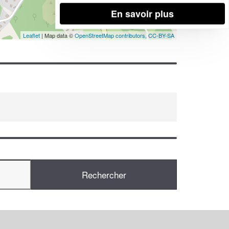
En savoir plus
Leaflet
| Map data ©
OpenStreetMap contributors,
CC-BY-SA