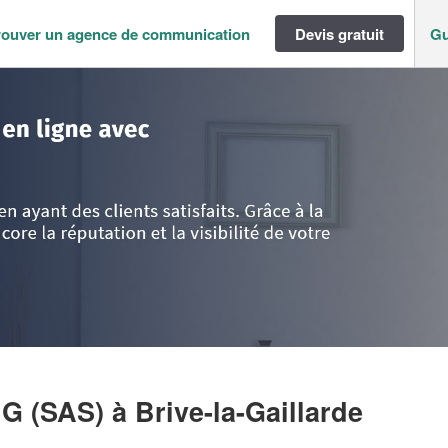
rouver un agence de communication
Devis gratuit
Gu
>
Corrèze
>
Brive-la-Gaillarde
>
Entreprise CP CONSULTING (SAS)
NG (SAS)
à Brive-la-Gaillarde