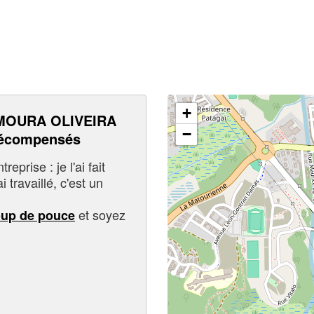
+
MOURA OLIVEIRA
−
récompensés
eprise : je l'ai fait
i travaillé, c'est un
et soyez
oup de pouce