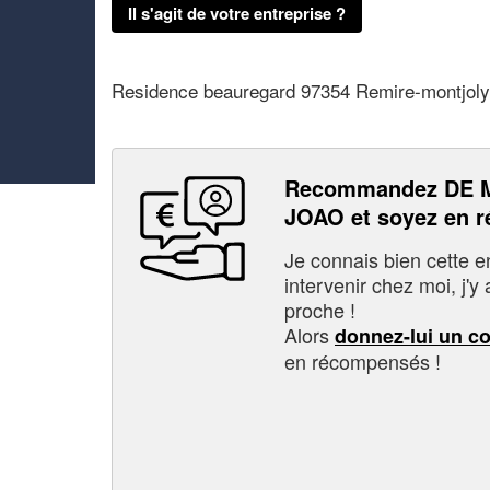
Il s'agit de votre entreprise ?
Residence beauregard 97354 Remire-montjoly
Recommandez DE 
JOAO et soyez en 
Je connais bien cette entr
intervenir chez moi, j'y a
proche !
Alors
donnez-lui un c
en récompensés !