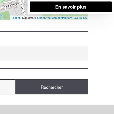
En savoir plus
Leaflet
| Map data ©
OpenStreetMap contributors,
CC-BY-SA