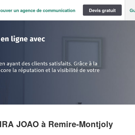
rouver un agence de communication
Devis gratuit
Gu
M
>
Guyane Française
>
Remire-Montjoly
>
Société DE MOURA OLIVEIRA
EIRA JOAO
à Remire-Montjoly