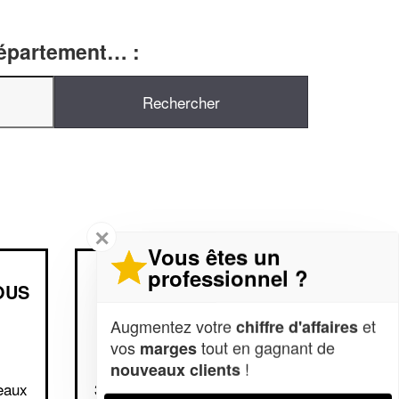
département… :
✕
Vous êtes un
professionnel ?
OUS
SOCIÉTÉ AL&CO
CONSEILS (SAS)
Augmentez votre
et
chiffre d'affaires
vos
tout en gagnant de
marges
4 Route De Tresses
!
nouveaux clients
eaux
33360 Carignan-de-Bordeaux