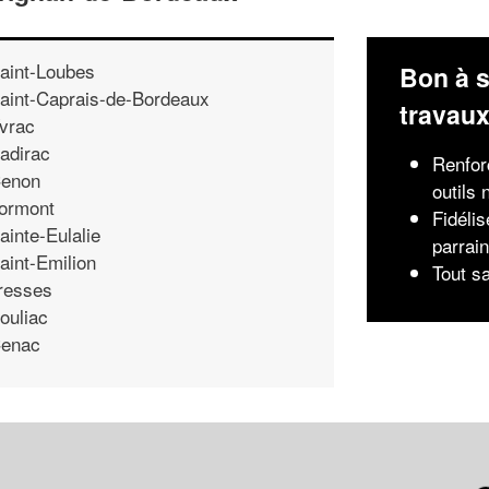
aint-Loubes
Bon à s
aint-Caprais-de-Bordeaux
travau
vrac
adirac
Renforc
enon
outils
ormont
Fidélis
ainte-Eulalie
parrai
aint-Emilion
Tout s
resses
ouliac
enac