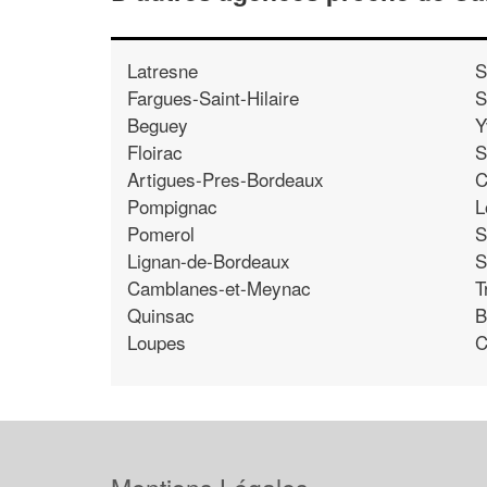
Latresne
S
Fargues-Saint-Hilaire
S
Beguey
Y
Floirac
S
Artigues-Pres-Bordeaux
C
Pompignac
L
Pomerol
S
Lignan-de-Bordeaux
S
Camblanes-et-Meynac
T
Quinsac
B
Loupes
C