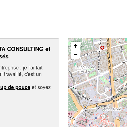
+
TA CONSULTING et
−
sés
eprise : je l'ai fait
i travaillé, c'est un
et soyez
oup de pouce