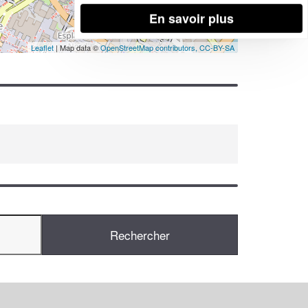
En savoir plus
Leaflet
| Map data ©
OpenStreetMap contributors,
CC-BY-SA