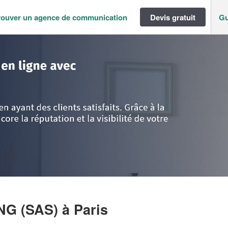
rouver un agence de communication
Devis gratuit
Gu
ance
>
Paris
>
Paris
>
Société DELTA CONSULTING (SAS)
NG (SAS)
à Paris