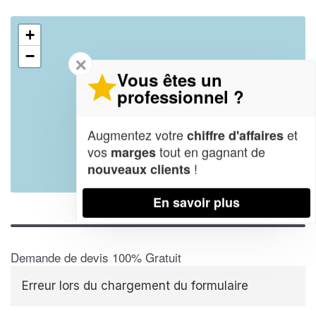
+
−
✕
Vous êtes un
professionnel ?
Augmentez votre
et
chiffre d'affaires
vos
tout en gagnant de
marges
!
nouveaux clients
Leaflet
| Map data ©
OpenStreetMap contributors,
CC-BY-SA
En savoir plus
Demande de devis 100% Gratuit
Erreur lors du chargement du formulaire