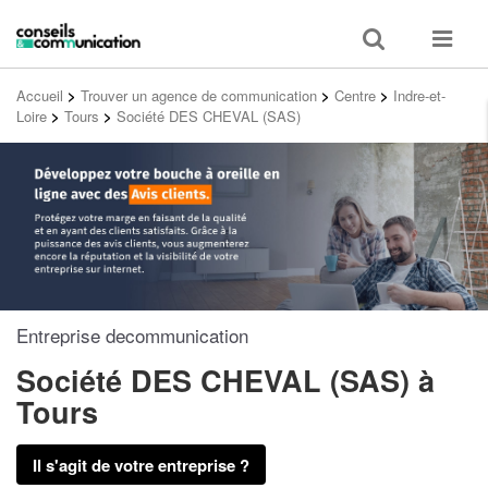
Toggle
Toggle
search
navigat
Accueil
>
Trouver un agence de communication
>
Centre
>
Indre-et-
Loire
>
Tours
>
Société DES CHEVAL (SAS)
Entreprise decommunication
Société DES CHEVAL (SAS)
à
Tours
Il s'agit de votre entreprise ?