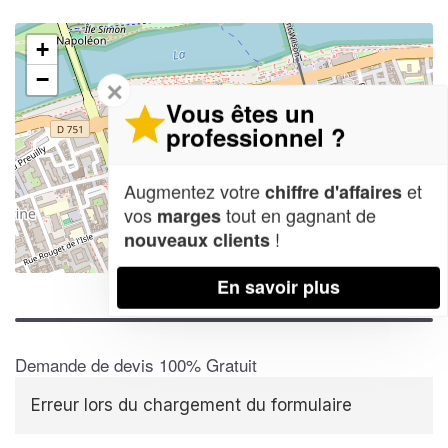
+
−
✕
Vous êtes un
professionnel ?
Augmentez votre
et
chiffre d'affaires
vos
tout en gagnant de
marges
!
nouveaux clients
Leaflet
| Map data ©
OpenStreetMap contributors,
CC-BY-SA
En savoir plus
Demande de devis 100% Gratuit
Erreur lors du chargement du formulaire