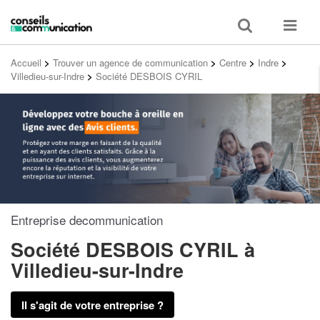
Toggle
Toggle
search
navigat
Accueil
>
Trouver un agence de communication
>
Centre
>
Indre
>
Villedieu-sur-Indre
>
Société DESBOIS CYRIL
Entreprise decommunication
Société DESBOIS CYRIL
à
Villedieu-sur-Indre
Il s'agit de votre entreprise ?