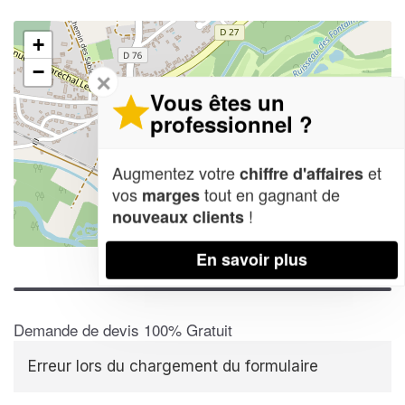
+
−
✕
Vous êtes un
professionnel ?
Augmentez votre
et
chiffre d'affaires
vos
tout en gagnant de
marges
!
nouveaux clients
Leaflet
| Map data ©
OpenStreetMap contributors,
CC-BY-SA
En savoir plus
Demande de devis 100% Gratuit
Erreur lors du chargement du formulaire