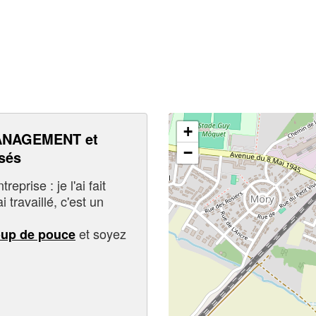
+
ANAGEMENT et
−
sés
eprise : je l'ai fait
i travaillé, c'est un
et soyez
oup de pouce