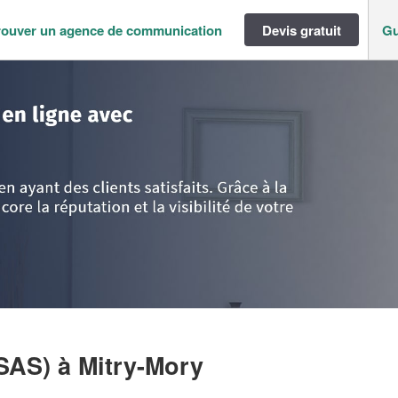
rouver un agence de communication
Devis gratuit
Gu
ance
>
Seine-et-Marne
>
Mitry-Mory
>
Société DMANAGEMENT (SAS)
SAS)
à Mitry-Mory