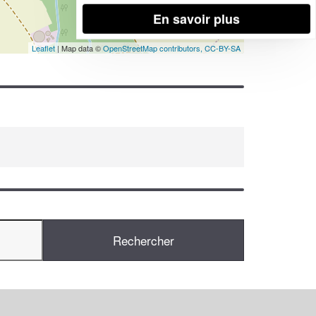
En savoir plus
Leaflet
| Map data ©
OpenStreetMap contributors,
CC-BY-SA